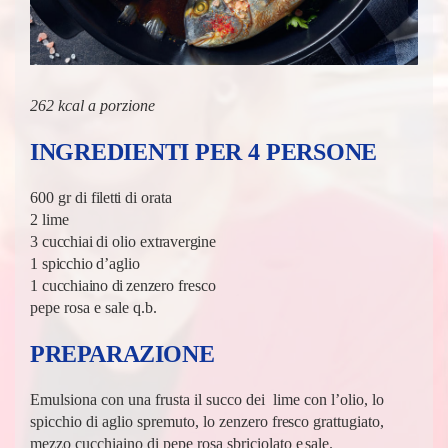
262 kcal a porzione
INGREDIENTI
PER
4
PERSONE
600 gr di
filetti
di orata
2 lime
3
cucchiai
di olio
extravergine
1
spicchio
d’aglio
1
cucchiaino
di
zenzero
fresco
pepe rosa e sale q.b.
PREPARAZIONE
Emulsiona con una frusta il succo dei lime con l’olio, lo
spicchio di aglio spremuto, lo zenzero
fre
sco grattugiato,
mezzo cucchiaino di pepe rosa sbriciolato
e
sale.