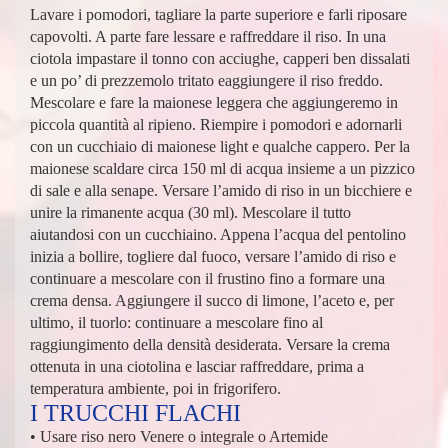
Lavare i pomodori, tagliare la parte superiore e farli riposare
capovolti. A parte fare lessare e raffreddare il riso. In una
ciotola impastare il tonno con acciughe, capperi ben dissalati
e un po’ di prezzemolo tritato eaggiungere il riso freddo.
Mescolare e fare la maionese leggera che aggiungeremo in
piccola quantità al ripieno. Riempire i pomodori e adornarli
con un cucchiaio di maionese light e qualche cappero. Per la
maionese scaldare circa 150 ml di acqua insieme a un pizzico
di sale e alla senape. Versare l’amido di riso in un bicchiere e
unire la rimanente acqua (30 ml). Mescolare il tutto
aiutandosi con un cucchiaino. Appena l’acqua del pentolino
inizia a bollire, togliere dal fuoco, versare l’amido di riso e
continuare a mescolare con il frustino fino a formare una
crema densa. Aggiungere il succo di limone, l’aceto e, per
ultimo, il tuorlo: continuare a mescolare fino al
raggiungimento della densità desiderata. Versare la crema
ottenuta in una ciotolina e lasciar raffreddare, prima a
temperatura ambiente, poi in frigorifero.
I TRUCCHI FLACHI
• Usare riso nero Venere o integrale o Artemide