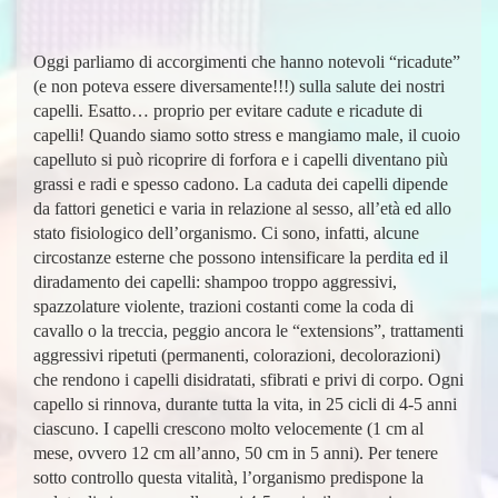
Oggi parliamo di accorgimenti che hanno notevoli “ricadute”
(e non poteva essere diversamente!!!) sulla salute dei nostri
capelli. Esatto… proprio per evitare cadute e ricadute di
capelli! Quando siamo sotto stress e mangiamo male, il cuoio
capelluto si può ricoprire di forfora e i capelli diventano più
grassi e radi e spesso cadono. La caduta dei capelli dipende
da fattori genetici e varia in relazione al sesso, all’età ed allo
stato fisiologico dell’organismo. Ci sono, infatti, alcune
circostanze esterne che possono intensificare la perdita ed il
diradamento dei capelli: shampoo troppo aggressivi,
spazzolature violente, trazioni costanti come la coda di
cavallo o la treccia, peggio ancora le “extensions”, trattamenti
aggressivi ripetuti (permanenti, colorazioni, decolorazioni)
che rendono i capelli disidratati, sfibrati e privi di corpo. Ogni
capello si rinnova, durante tutta la vita, in 25 cicli di 4-5 anni
ciascuno. I capelli crescono molto velocemente (1 cm al
mese, ovvero 12 cm all’anno, 50 cm in 5 anni). Per tenere
sotto controllo questa vitalità, l’organismo predispone la